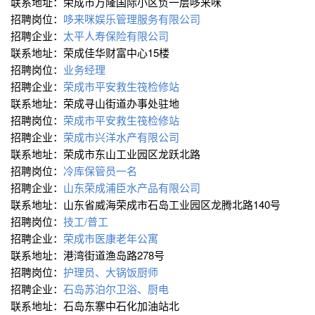
联系地址：荣成市万隆国际小区负一层哆来咪
招聘岗位：
哆来咪娱乐管理服务有限公司
招聘企业：
太平人寿保险有限公司
联系地址：荣成佳华财富中心15楼
招聘岗位：
业务经理
招聘企业：
荣成市平安救生筏检修站
联系地址：荣成寻山街道办事处驻地
招聘岗位：
荣成市平安救生筏检修站
招聘企业：
荣成市兴洋水产有限公司
联系地址：荣成市东山工业园区龙跃北路
招聘岗位：
冷库保管员一名
招聘企业：
山东荣成浦臣水产品有限公司
联系地址：山东省威海荣成市石岛工业园区龙腾北路140号
招聘岗位：
技工/普工
招聘企业：
荣成市医康老年公寓
联系地址：港湾街道渔岛路278号
招聘岗位：
护理员、大锅饭厨师
招聘企业：
石岛苏泊尔卫浴、厨电
联系地址：石岛东寨中石化加油站北