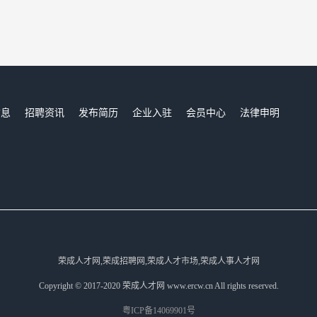
信息
招聘资讯
发布简历
企业入驻
会员中心
法律申明
们
荣成人才网,荣成招聘网,荣成人才市场,荣成人事人才网
Copyright © 2017-2020 荣成人才网 www.ercw.cn All rights reserved.
粤ICP备14069901号