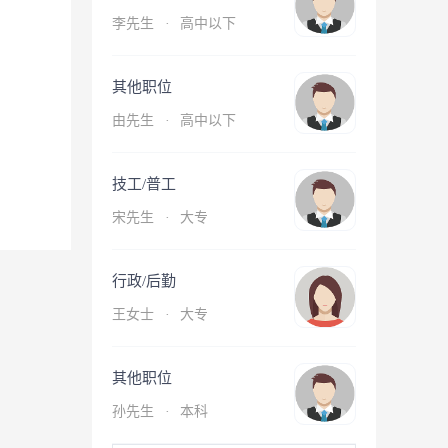
李先生
·
高中以下
其他职位
由先生
·
高中以下
技工/普工
宋先生
·
大专
行政/后勤
王女士
·
大专
其他职位
孙先生
·
本科