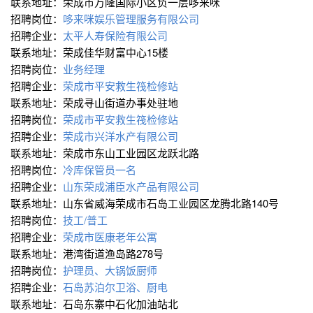
联系地址：荣成市万隆国际小区负一层哆来咪
招聘岗位：
哆来咪娱乐管理服务有限公司
招聘企业：
太平人寿保险有限公司
联系地址：荣成佳华财富中心15楼
招聘岗位：
业务经理
招聘企业：
荣成市平安救生筏检修站
联系地址：荣成寻山街道办事处驻地
招聘岗位：
荣成市平安救生筏检修站
招聘企业：
荣成市兴洋水产有限公司
联系地址：荣成市东山工业园区龙跃北路
招聘岗位：
冷库保管员一名
招聘企业：
山东荣成浦臣水产品有限公司
联系地址：山东省威海荣成市石岛工业园区龙腾北路140号
招聘岗位：
技工/普工
招聘企业：
荣成市医康老年公寓
联系地址：港湾街道渔岛路278号
招聘岗位：
护理员、大锅饭厨师
招聘企业：
石岛苏泊尔卫浴、厨电
联系地址：石岛东寨中石化加油站北