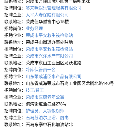
联系地址：荣成市万隆国际小区负一层哆来咪
招聘岗位：
哆来咪娱乐管理服务有限公司
招聘企业：
太平人寿保险有限公司
联系地址：荣成佳华财富中心15楼
招聘岗位：
业务经理
招聘企业：
荣成市平安救生筏检修站
联系地址：荣成寻山街道办事处驻地
招聘岗位：
荣成市平安救生筏检修站
招聘企业：
荣成市兴洋水产有限公司
联系地址：荣成市东山工业园区龙跃北路
招聘岗位：
冷库保管员一名
招聘企业：
山东荣成浦臣水产品有限公司
联系地址：山东省威海荣成市石岛工业园区龙腾北路140号
招聘岗位：
技工/普工
招聘企业：
荣成市医康老年公寓
联系地址：港湾街道渔岛路278号
招聘岗位：
护理员、大锅饭厨师
招聘企业：
石岛苏泊尔卫浴、厨电
联系地址：石岛东寨中石化加油站北