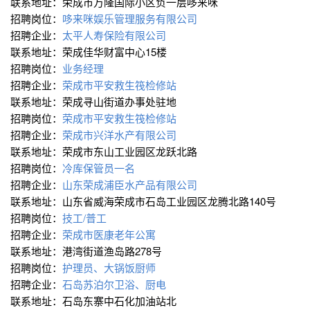
联系地址：荣成市万隆国际小区负一层哆来咪
招聘岗位：
哆来咪娱乐管理服务有限公司
招聘企业：
太平人寿保险有限公司
联系地址：荣成佳华财富中心15楼
招聘岗位：
业务经理
招聘企业：
荣成市平安救生筏检修站
联系地址：荣成寻山街道办事处驻地
招聘岗位：
荣成市平安救生筏检修站
招聘企业：
荣成市兴洋水产有限公司
联系地址：荣成市东山工业园区龙跃北路
招聘岗位：
冷库保管员一名
招聘企业：
山东荣成浦臣水产品有限公司
联系地址：山东省威海荣成市石岛工业园区龙腾北路140号
招聘岗位：
技工/普工
招聘企业：
荣成市医康老年公寓
联系地址：港湾街道渔岛路278号
招聘岗位：
护理员、大锅饭厨师
招聘企业：
石岛苏泊尔卫浴、厨电
联系地址：石岛东寨中石化加油站北