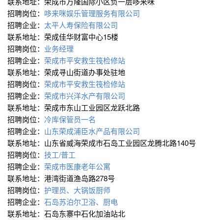
联系地址：荣成市万隆国际小区负一层哆来咪
招聘岗位：
哆来咪娱乐管理服务有限公司
招聘企业：
太平人寿保险有限公司
联系地址：荣成佳华财富中心15楼
招聘岗位：
业务经理
招聘企业：
荣成市平安救生筏检修站
联系地址：荣成寻山街道办事处驻地
招聘岗位：
荣成市平安救生筏检修站
招聘企业：
荣成市兴洋水产有限公司
联系地址：荣成市东山工业园区龙跃北路
招聘岗位：
冷库保管员一名
招聘企业：
山东荣成浦臣水产品有限公司
联系地址：山东省威海荣成市石岛工业园区龙腾北路140号
招聘岗位：
技工/普工
招聘企业：
荣成市医康老年公寓
联系地址：港湾街道渔岛路278号
招聘岗位：
护理员、大锅饭厨师
招聘企业：
石岛苏泊尔卫浴、厨电
联系地址：石岛东寨中石化加油站北