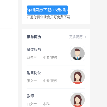
详细简历下载(15元/条)
开通付费企业会员可免费下载
推荐简历
更多简历
餐饮服务
郭先生
·
中专/技校
销售岗位
张女士
·
中专/技校
教师
曲女士
·
本科