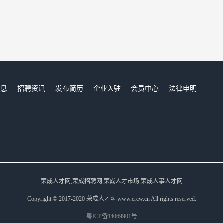
信息
招聘资讯
发布简历
企业入驻
会员中心
法律申明
们
荣成人才网,荣成招聘网,荣成人才市场,荣成人事人才网
Copyright © 2017-2020 荣成人才网 www.ercw.cn All rights reserved.
粤ICP备14069901号