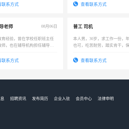
结识有识之士，共享未来。
看联系方式
查看联系方式
导老师
08月06日
普工 司机
教育经验，曾在学校任职班主任
本人男，30岁，求工作一份，
教师，也在辅导机构担任辅导教
也可，吃苦耐劳，踏实肯干，
周一至周五辅导老师的工作
勿扰
看联系方式
查看联系方式
信息
招聘资讯
发布简历
企业入驻
会员中心
法律申明
们