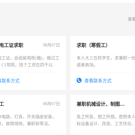
查
电工证求职
08月07日
求职（寒假工）
电工证，会组装电柜(箱)，做过工
本人大三在校学生，求兼职一
；C1驾照，找个工资在四千以
或者商场。
强县以外需要有住宿，保险勿扰
看联系方式
查看联系方式
工
08月07日
兼职机械设计、制图、设备改造
修电路，灯具，开关插座安装，
急之所急，想之所想。愿把本
修，故障排除，兼职和零活。
标设备设计、改造、工艺优化
作和分解的经验与您分享。 真