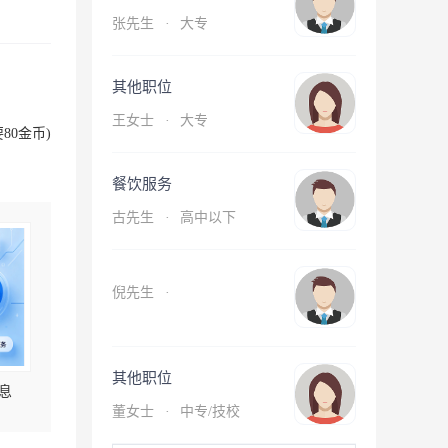
张先生
·
大专
其他职位
王女士
·
大专
80金币)
餐饮服务
古先生
·
高中以下
倪先生
·
其他职位
息
董女士
·
中专/技校