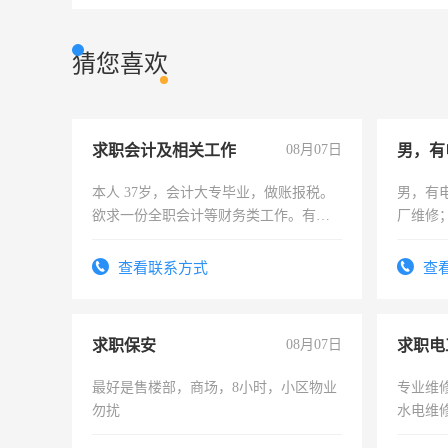
猜您喜欢
求职会计及相关工作
08月07日
男，有
本人 37岁，会计大专毕业，做账报税。
男，有
欲求一份全职会计等财务类工作。有会
厂维修
计证
上，枣
电话
查看联系方式
查
求职保安
08月07日
求职电
最好是售楼部，商场，8小时，小区物业
专业维
勿扰
水电维