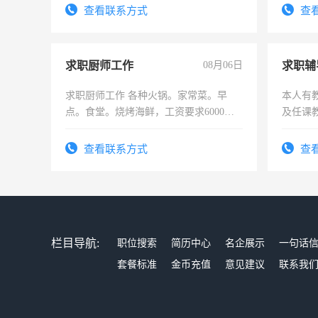
查看联系方式
查
求职厨师工作
08月06日
求职辅
求职厨师工作 各种火锅。家常菜。早
本人有
点。食堂。烧烤海鲜，工资要求6000以
及任课
上
师，求
查看联系方式
查
栏目导航:
职位搜索
简历中心
名企展示
一句话
套餐标准
金币充值
意见建议
联系我