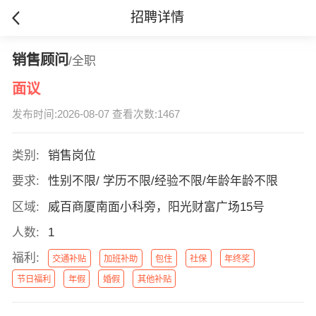
招聘详情
销售顾问
/全职
面议
发布时间:2026-08-07 查看次数:1467
类别:
销售岗位
要求:
性别不限/ 学历不限/经验不限/年龄年龄不限
区域:
威百商厦南面小科旁，阳光财富广场15号
人数:
1
福利:
交通补贴
加班补助
包住
社保
年终奖
节日福利
年假
婚假
其他补贴