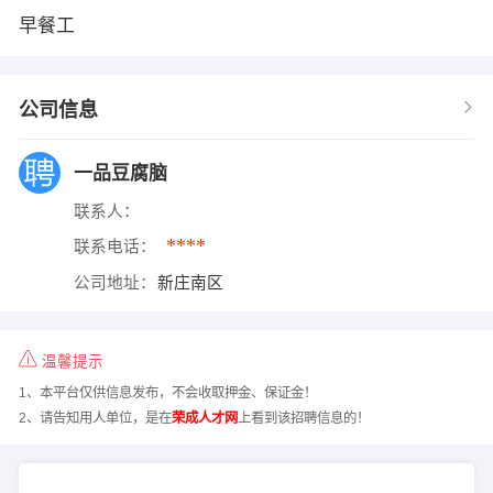
早餐工
公司信息
一品豆腐脑
联系人：
****
联系电话：
公司地址：
新庄南区
温馨提示
1、本平台仅供信息发布，不会收取押金、保证金！
2、请告知用人单位，是在
荣成人才网
上看到该招聘信息的！