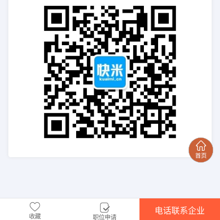
电话联系企业
收藏
职位申请