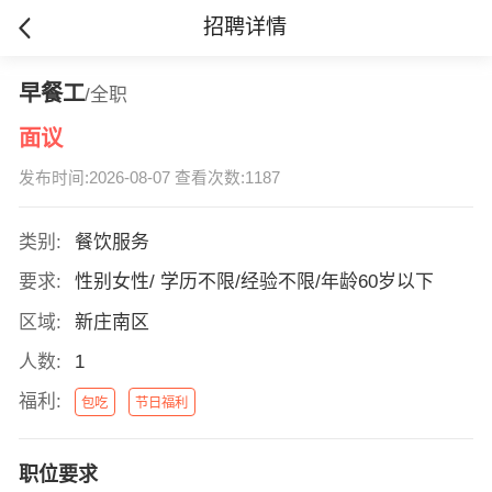
招聘详情
早餐工
/全职
面议
发布时间:2026-08-07 查看次数:1187
类别:
餐饮服务
要求:
性别女性/ 学历不限/经验不限/年龄60岁以下
区域:
新庄南区
人数:
1
福利:
包吃
节日福利
职位要求